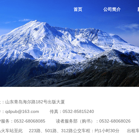
首页
公司简介
址：山东青岛海尔路182号出版大厦
：qdpub@163.com
传真：0532-85815240
服务：0532-68068085
读者服务部（购书）：0532-68068026
岛火车站至此
223路、501路、312路公交车程：约1小时30分
出租车