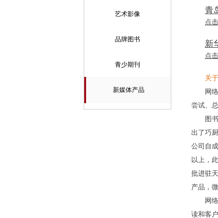
青
艺术影像
点
品牌图书
新
点
青少期刊
关
新媒体产品
网
尝试、
图
出了巧
公司自成
以上，
批进驻
产品，
网
读和客