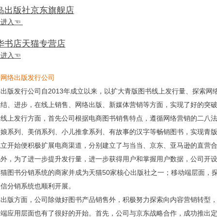
岛出版社京东旗舰店
击进入☜
华书店天猫专营店
击进入☜
于网络出版发行公司
络出版发行公司自2013年成立以来，以扩大青版图书线上发行量、探索网
总结、进步，在线上销售、网络出版、新媒体营销等方面，实现了好的突
书线上发行方面，首先公司根据电商图书销售特点，遵循网络营销的二八
厨娘系列、美俏系列、小儿推拿系列、有故事的汉字等畅销图书，实现青
立开始便积极扩展电商渠道，分别建立了与当当、京东、亚马逊的直营合
此外，为了进一步提升发行量，进一步获得用户和掌握用户数据，公司开
天猫图书分销系统的商家并成为天猫50家核心出版社之一；移动端层面，
微信分销系统也顺利开展。
络出版方面，公司除做好图书产品销售外，积极努力探索向内容营销转型
户端应用层面也有了很好的开始。首先，公司与京东战略合作，成功推出