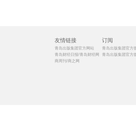
友情链接
订阅
青岛出版集团官方网站
青岛出版集团官方
青岛财经日报/青岛财经网
青岛出版集团官方
商周刊/商之网