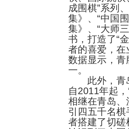
成围棋”系列
集》、“中国
集》、“大师
书，打造了“
者的喜爱，在
数据显示，青
一。
此外，青岛
自2011年起
相继在青岛、
引四五千名棋
者搭建了切磋