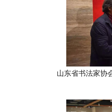
山东省书法家协