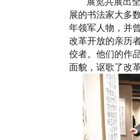
展览共展出全国
展的书法家大多
年领军人物，并
改革开放的亲历者
佼者。他们的作品
面貌，讴歌了改