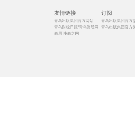
友情链接
订阅
青岛出版集团官方网站
青岛出版集团官方
青岛财经日报/青岛财经网
青岛出版集团官方
商周刊/商之网