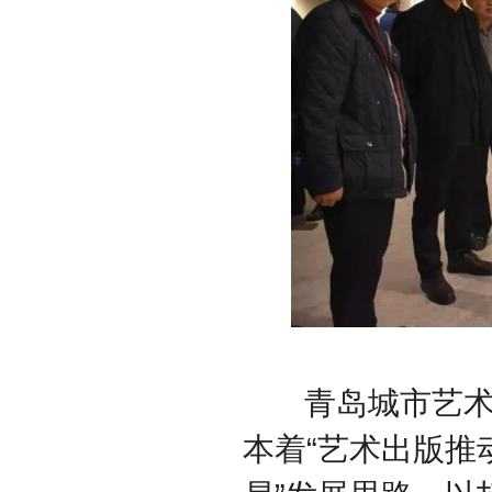
青岛城市艺术馆
本着“艺术出版推