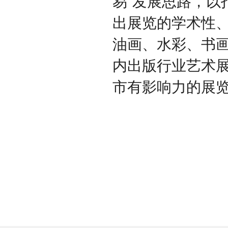
易”发展思路，以
出展览的学术性
油画、水彩、书画
内出版行业艺术
市有影响力的展