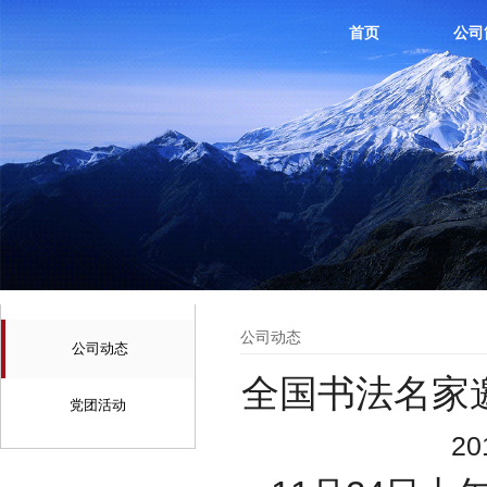
首页
公司
公司动态
公司动态
全国书法名家
党团活动
2