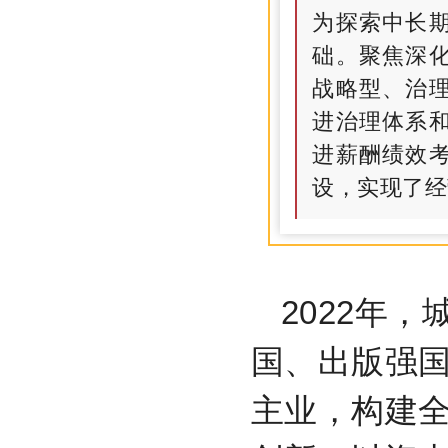
为探索中长
础。聚焦深
战略型、治
进治理体系
进薪酬绩效
设，实现了经
2022年
国、出版强
主业，构建