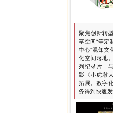
聚焦创新转型
享空间”等定
中心“混知文
化空间落地
列纪录片，
影《小虎墩
拓展。数字
务得到快速发