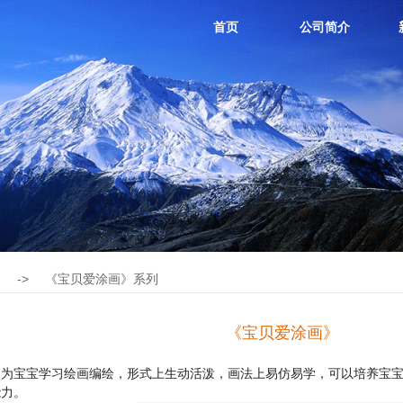
首页
公司简介
书
->
《宝贝爱涂画》系列
《宝贝爱涂画》
门为宝宝学习绘画编绘，形式上生动活泼，画法上易仿易学，可以培养宝
能力。