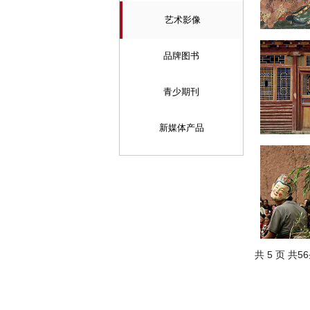
艺术影像
雪域艺葩
2015-05-14
品牌图书
青少期刊
新媒体产品
诗意栖居
2015-05-14
人神共欢
共 5 页 共5
2015-05-14