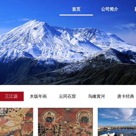
首页
公司简介
三江源
木版年画
云冈石窟
鸟瞰黄河
唐卡经典